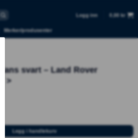
Logg inn
0,00
kr
Merker/produsenter
 glans svart – Land Rover
7 >
and Rover Discovery 5 2017 > antall
Legg i handlekurv