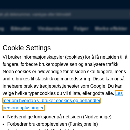
r:
ng
Bilmatter
Vindavvisere
Felger
Merke effekter
– Land Rover Discovery 5 2017 >
22″ Style 5011,
Discovery 5 201
Land Rover
22 799,00
kr
22" Style 5011, glans svart - L