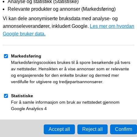
kr
Frakt: 200
Produktnummer:
LR082900
d et bredt utvalg av moderne og dynamiske design. Før 21 MY. Ved 
is er kun per felg.
ltet over. Får du ikke søketreff? Send oss en m
priser til deg.