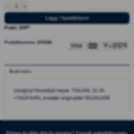
Hovedlykt høyre - VW Tiguan antall
Legg i handlekurv
kr
Frakt: 200
Produktnummer:
2255280
Beskrivelse
Uoriginal Hovedlykt høyre. TIGUAN, 11-16
+TAGFAHRL erstatter originaldel 5N1941006
Finner du ikke det du trenger? Forsøk søkefeltet over.