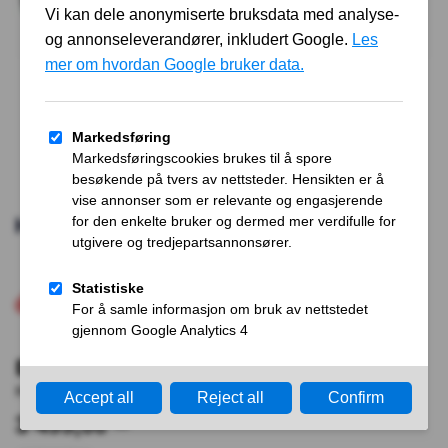
Hovedlykt høyre – VW Tiguan
3 499,00
kr