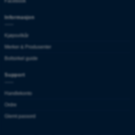
Facebook
Informasjon
Kjøpsvilkår
Merker & Produsenter
Boltsirkel guide
Support
Handlekonto
Ordre
Glemt passord