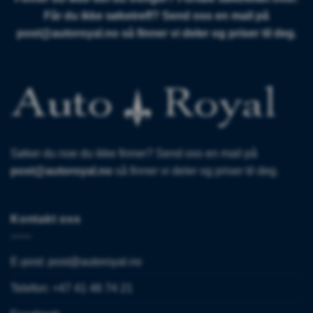
Får du ikke søketreff? Send oss en mail på
post@autoroyal.no
så finner vi deler og priser til deg.
Søker du noe du ikke finner? Send oss en mail på
post@autoroyal.no
så finner vi deler og priser til deg.
Kontakt oss
E-post:
post@autoroyal.no
Telefon: +47 41 46 74 21